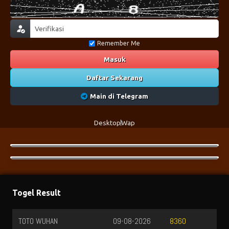
Remember Me
Masuk
Daftar Sekarang
Main di Telegram
Desktop
Wap
Togel Result
TOTO WUHAN
09-08-2026
8360