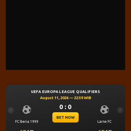
UEFA EUROPA LEAGUE QUALIFIERS
August 11, 2026 — 22:59 WIB
0 : 0
Previous
Next
BET NOW
FC Iberia 1999
Larne FC