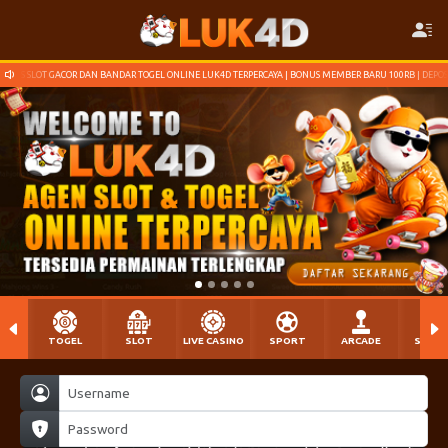
TUS SLOT GACOR DAN BANDAR TOGEL ONLINE LUK4D TERPERCAYA | BONUS MEMBER BARU 100RB | DEPOSIT 
TOGEL
SLOT
LIVE CASINO
SPORT
ARCADE
SABU