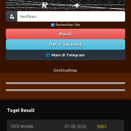
Remember Me
Masuk
Daftar Sekarang
Main di Telegram
Desktop
Wap
Togel Result
TOTO WUHAN
07-08-2026
5883