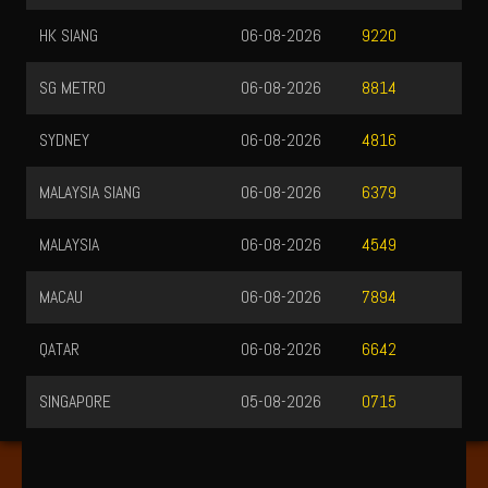
HK SIANG
06-08-2026
9220
SG METRO
06-08-2026
8814
SYDNEY
06-08-2026
4816
MALAYSIA SIANG
06-08-2026
6379
MALAYSIA
06-08-2026
4549
MACAU
06-08-2026
7894
QATAR
06-08-2026
6642
SINGAPORE
05-08-2026
0715